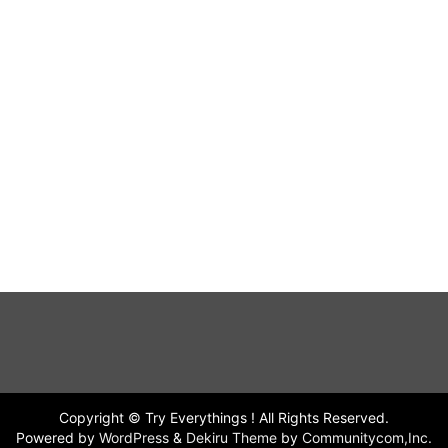
Copyright © Try Everythings ! All Rights Reserved.
Powered by
WordPress
&
Dekiru Theme
by
Communitycom,Inc.